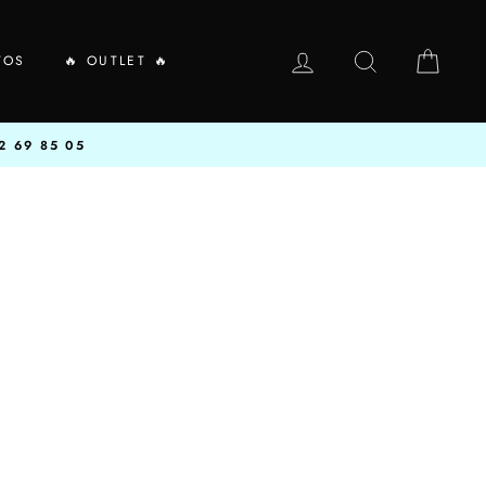
INGRESAR
BUSCAR
CARR
TOS
🔥 OUTLET 🔥
2 69 85 05