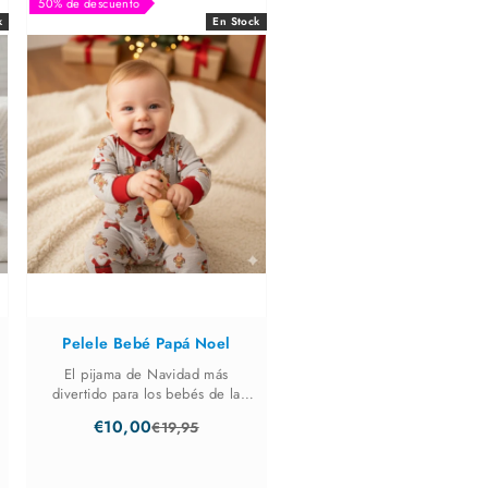
50% de descuento
of
k
En Stock
5
stars
Pelele Bebé Papá Noel
El pijama de Navidad más
divertido para los bebés de la
casa, está preparado con botones
€10,00
€19,95
para qué sea más cómodo
Old
cambiarle el pañal. Guía de tallas.
price
Bebé de 3 a 6 meses: Altura 61-