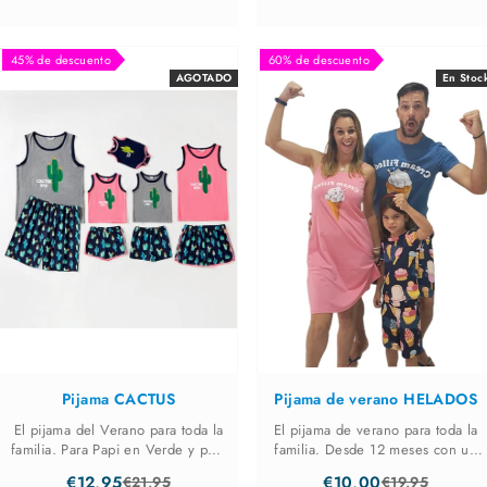
tenéis ...
mayores, todos iguales para
disfrutar de ...
45% de descuento
60% de descuento
AGOTADO
En Stoc
Pijama CACTUS
Pijama de verano HELADOS
El pijama del Verano para toda la
El pijama de verano para toda la
familia. Para Papi en Verde y para
familia. Desde 12 meses con un
Mami en color rosa. Los niños
body para bebé hasta la talla 9
€12,95
€10,00
€21,95
€19,95