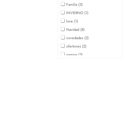
Familia
3
INVIERNO
1
love
1
Navidad
8
novedades
2
ofertones
2
parejas
3
pijama
2
pijama bebé
1
pijama familiar
5
pijama perro
1
Pijamas
11
pijamas niños
4
pijama verano
1