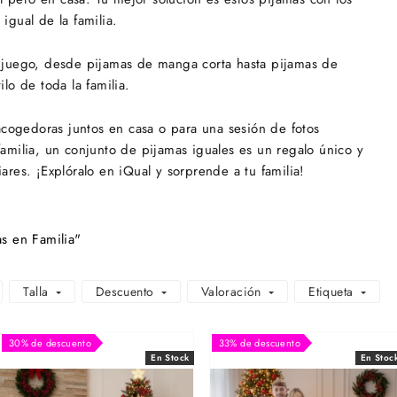
igual de la familia.
 juego, desde pijamas de manga corta hasta pijamas de
o de toda la familia.
acogedoras juntos en casa o para una sesión de fotos
 familia, un conjunto de pijamas iguales es un regalo único y
iares. ¡Explóralo en iQual y sorprende a tu familia!
s en Familia"
Talla
Descuento
Valoración
Etiqueta
30% de descuento
33% de descuento
En Stock
En Stoc