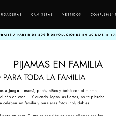
SUDADERAS
CAMISETAS
VESTIDOS
COMPLEMEN
RATIS A PARTIR DE 50€
DEVOLUCIONES EN 30 DÍAS
67
PIJAMAS EN FAMILIA
O PARA TODA LA FAMILIA
res a juego
—mamá, papá, niños y bebé con el mismo
el año en casa—. Y cuando llegan las fiestas, no te pierdas
a celebrar en familia y para esas fotos inolvidables.
ual pero en casa. Tu mejor solución es estos pijamas con los