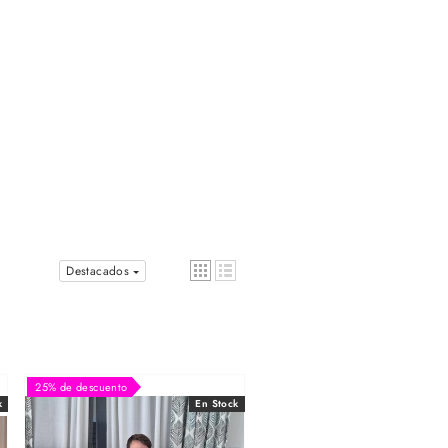
Destacados
25% de descuento
k
En Stock