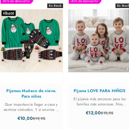
60% de descuento
40% de descuento
En Stock
En Stoc
Pijamas Muñeco de nieve.
Pijama LOVE PARA NIÑOS
Para niños
El pijama más amoroso para las
familias más amorosas. Nos
Que importancia llegar a casa y
encanta éste pijama, es muy
sentirse cómodos. Y si encima se
€12,00
€19,95
cómodo y tiene cintura elástica
convierte en algo divertido,
Old
€10,00
€19,95
para que estéis tan a gusto que
mucho mejor. Desde los más
Old
price
no vais a querer salir de casa. Lo
bebes de la casa hasta los más
price