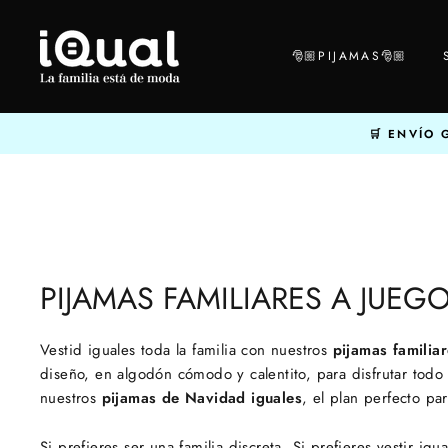
Ir
directamente
​🎅🏼​PIJAMAS​🎅🏼​
al
contenido
ENVÍO G
PIJAMAS FAMILIARES A JUEG
Vestid iguales toda la familia con nuestros
pijamas familia
diseño, en algodón cómodo y calentito, para disfrutar todo 
nuestros
pijamas de Navidad iguales
, el plan perfecto par
Si prefieres ser una familia discreta. Si prefieres vestir ig