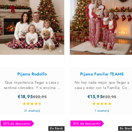
Pijama Rodolfo
Pijama Familar TEAMS
Que importancia llegar a casa y
No hay nada mejor que llegar a
sentirse cómodos. Y si encima se
casa y estar con la Familia. Con
convierte en algo divertido,
éste pijama estaréis cómodos
€18,95
€15,95
€22,95
€23,95
mucho mejor. Desde los más
tanto pequeños y grandes. Será
Old
Old
★★★★★
★★★★★
bebes de la casa hasta los más
divertido estar todos iguales.
Rating:
Rating:
price
price
mayores, todos iguales para
Color: Blanco y rojo.
4.71
5
31 reseña(s)
1 reseña(s)
disfrutar de ...
out
out
50% de descuento
50% de descuento
of
of
En Stock
En Stoc
5
5