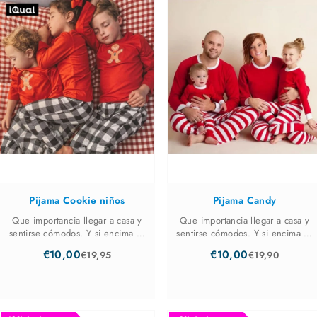
stars
stars
Pijama Cookie niños
Pijama Candy
Que importancia llegar a casa y
Que importancia llegar a casa y
sentirse cómodos. Y si encima se
sentirse cómodos. Y si encima se
convierte en algo divertido,
convierte en algo divertido,
€10,00
€10,00
€19,95
€19,90
mucho mejor. Desde los más
mucho mejor. Desde la Talla 12
Old
Old
bebes de la casa hasta los más
meses hasta la XXL de papi o
price
price
mayores, todos iguales para
mami. Nuestro pijama Candy es
disfrutar de ...
35% ...