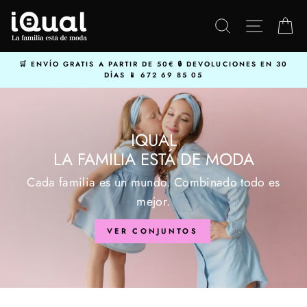
Ir
directamente
BUSCAR
NAVEGA
C
al
contenido
ENVÍO GRATIS A PARTIR DE 50€
DEVOLUCIONES EN 30
DÍAS
672 69 85 05
IQUAL
LA FAMILIA ESTÁ DE MODA
Cada familia es un mundo. Combinado todo es
mejor.
VER CONJUNTOS