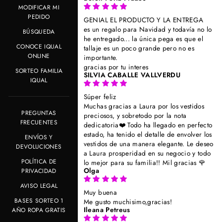
MODIFICAR MI
PEDIDO
GENIAL EL PRODUCTO Y LA ENTREGA
es un regalo para Navidad y todavía no lo
BÚSQUEDA
he entregado... la única pega es que el
CONOCE IQUAL
tallaje es un poco grande pero no es
ONLINE
importante.
gracias por tu interes
SORTEO FAMILIA
SILVIA CABALLE VALLVERDU
IQUAL
Súper feliz
Muchas gracias a Laura por los vestidos
PREGUNTAS
preciosos, y sobretodo por la nota
FRECUENTES
dedicatoria❤️ Todo ha llegado en perfecto
estado, ha tenido el detalle de envolver los
ENVÍOS Y
vestidos de una manera elegante. Le deseo
DEVOLUCIONES
a Laura prosperidad en su negocio y todo
POLÍTICA DE
lo mejor para su familia!! Mil gracias 🌹
Olga
PRIVACIDAD
AVISO LEGAL
Muy buena
BASES SORTEO 1
Me gusto muchisimo,gracias!
Ileana Petreus
AÑO ROPA GRATIS