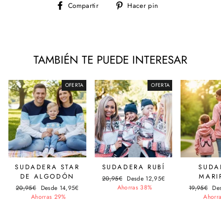
Compartir
Pinear
Compartir
Hacer pin
en
en
Facebook
Pinterest
TAMBIÉN TE PUEDE INTERESAR
OFERTA
OFERTA
SUDADERA STAR
SUDADERA RUBÍ
SUDA
DE ALGODÓN
MARI
Precio
20,95€
Precio
Desde 12,95€
habitual
Ahorras 38%
de
Precio
20,95€
Precio
Desde 14,95€
Precio
19,95€
Pre
De
oferta
habitual
Ahorras 29%
de
habitual
Ahorr
de
oferta
ofe