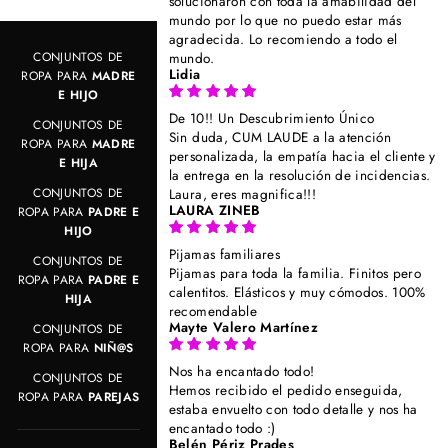
solucionaron con toda la amabilidad del
mundo por lo que no puedo estar más
agradecida. Lo recomiendo a todo el
CONJUNTOS DE
mundo.
Lidia
ROPA PARA
MADRE
E HIJO
De 10!! Un Descubrimiento Único
CONJUNTOS DE
Sin duda, CUM LAUDE a la atención
ROPA PARA
MADRE
personalizada, la empatía hacia el cliente y
E HIJA
la entrega en la resolución de incidencias.
CONJUNTOS DE
Laura, eres magnifica!!!
LAURA ZINEB
ROPA PARA
PADRE E
HIJO
Pijamas familiares
CONJUNTOS DE
Pijamas para toda la familia. Finitos pero
ROPA PARA
PADRE E
calentitos. Elásticos y muy cómodos. 100%
HIJA
recomendable
Mayte Valero Martínez
CONJUNTOS DE
ROPA PARA
NIÑ@S
Nos ha encantado todo!
CONJUNTOS DE
Hemos recibido el pedido enseguida,
ROPA PARA
PAREJAS
estaba envuelto con todo detalle y nos ha
encantado todo :)
Belén Périz Prades