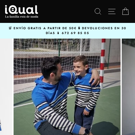
Ir
directamente
BUSCAR
NAVEGA
C
al
contenido
ENVÍO GRATIS A PARTIR DE 50€
DEVOLUCIONES EN 30
DÍAS
672 69 85 05