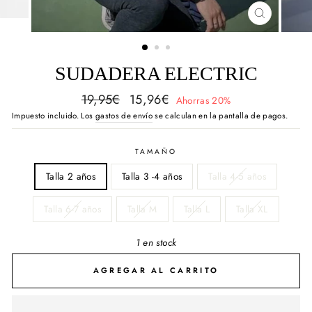
CERRAR
(ESC)
SUDADERA ELECTRIC
Precio
Precio
19,95€
15,96€
Ahorras 20%
habitual
de
Impuesto incluido. Los
gastos de envío
se calculan en la pantalla de pagos.
oferta
TAMAÑO
Talla 2 años
Talla 3 -4 años
Talla 4-5 años
Talla 6-7 años
Talla M
Talla L
Talla XL
1 en stock
AGREGAR AL CARRITO